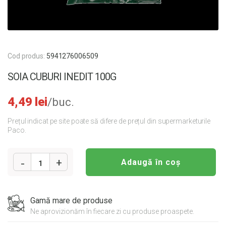
Cod produs:
5941276006509
SOIA CUBURI INEDIT 100G
4,49
lei
/buc.
Prețul indicat pe site poate să difere de prețul din supermarketurile
Paco.
Adaugă în coș
1
Cantitate
SOIA
Gamă mare de produse
CUBURI
Ne aprovizionăm în fiecare zi cu produse proaspete.
INEDIT
100G