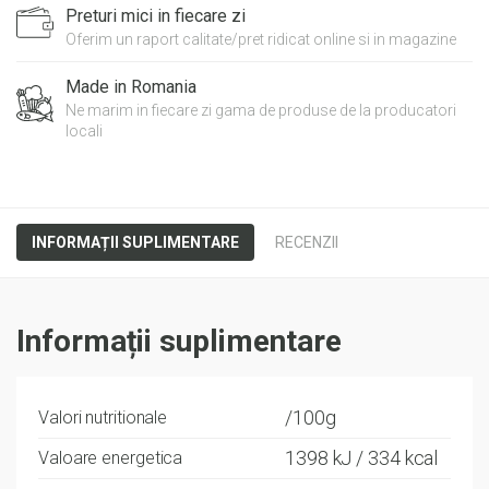
Preturi mici in fiecare zi
Oferim un raport calitate/pret ridicat online si in magazine
Made in Romania
Ne marim in fiecare zi gama de produse de la producatori
locali
INFORMAȚII SUPLIMENTARE
RECENZII
Informații suplimentare
/100g
Valori nutritionale
1398 kJ / 334 kcal
Valoare energetica