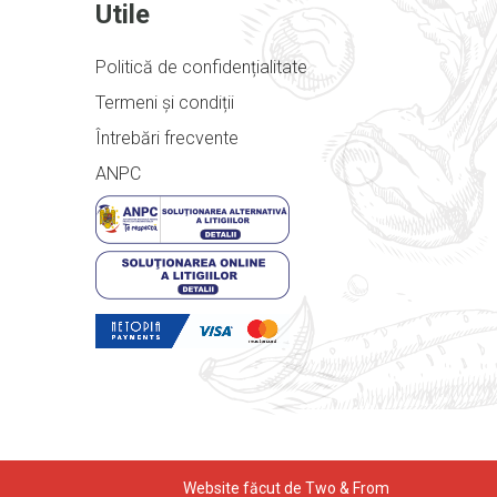
Utile
Politică de confidențialitate
Termeni și condiții
Întrebări frecvente
ANPC
Website făcut de Two & From