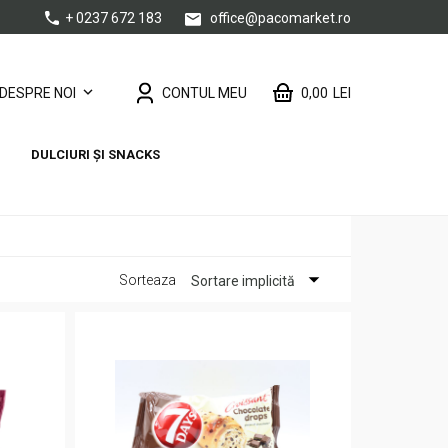
+ 0237 672 183
office@pacomarket.ro
CONTUL MEU
0,00
LEI
DESPRE NOI
DULCIURI ȘI SNACKS
Sorteaza
Sortare implicită