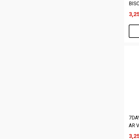
BISC
3,2
7DA
AR V
3,2