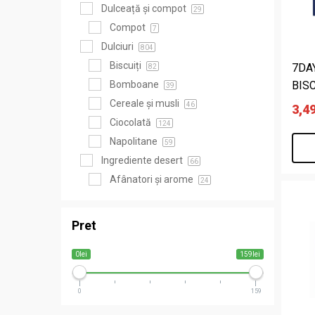
Dulceață și compot
29
Compot
7
Dulciuri
804
Biscuiți
7DA
82
Bomboane
BISC
39
Cereale și musli
46
3,4
Ciocolată
124
Napolitane
59
Ingrediente desert
66
Afânatori și arome
24
Pret
0lei
159lei
0
159