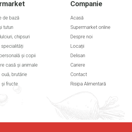
rmarket
Companie
e de bază
Acasă
și tutun
Supermarket online
ulciuri, chipsuri
Despre noi
 specialități
Locații
e personală și copii
Delisan
ere casă și animale
Cariere
 ouă, brutărie
Contact
și fructe
Risipa Alimentară