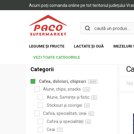
Acum poți comanda online pe tot teritoriul județului Vr
LEGUME ȘI FRUCTE
LACTATE ȘI OUĂ
MEZELURI 
VEZI TOATE CATEGORIILE
Ca
Categorii
Cafea, dulciuri, chipsuri
2005
760
Alune, chips, snacks
264
Alune, Semințe și fistic
65
Sticksuri și covrigei
39
Cafea, specialitati, ceai
82
Cafea și specialități
65
Ceai
17