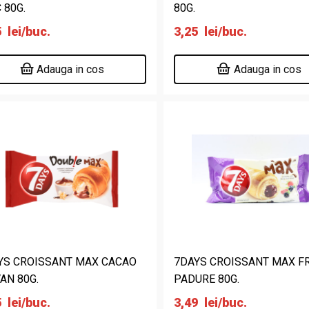
 80G.
80G.
5
lei
/buc.
3,25
lei
/buc.
Adauga in cos
Adauga in cos
YS CROISSANT MAX CACAO
7DAYS CROISSANT MAX FR
AN 80G.
PADURE 80G.
5
lei
/buc.
3,49
lei
/buc.