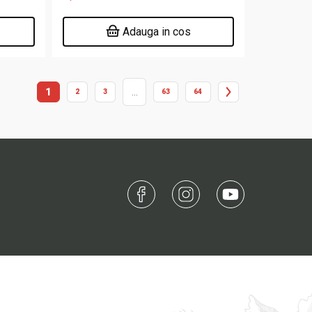
Adauga in cos
1
…
2
3
63
64