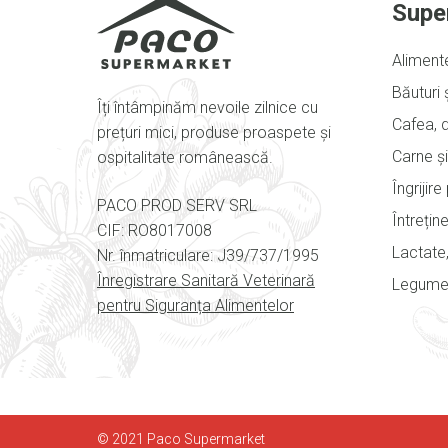
Supe
Aliment
Băuturi 
Îți întâmpinăm nevoile zilnice cu
Cafea, d
prețuri mici, produse proaspete și
Carne și
ospitalitate românească.
Îngrijir
PACO PROD SERV SRL
Întrețin
CIF: RO8017008
Lactate,
Nr. înmatriculare: J39/737/1995
Înregistrare Sanitară Veterinară
Legume 
pentru Siguranța Alimentelor
© 2021 Paco Supermarket