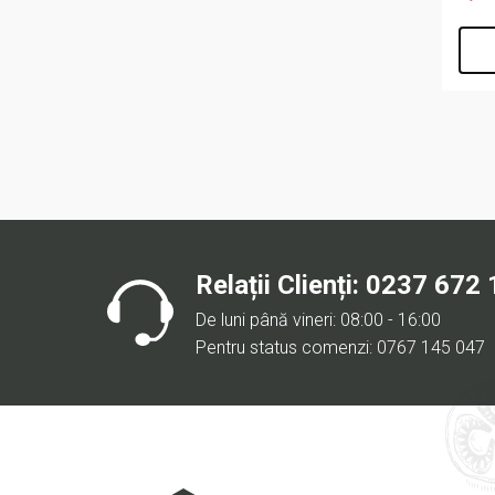
Relații Clienți:
0237 672 
De luni până vineri: 08:00 - 16:00
Pentru status comenzi: 0767 145 047