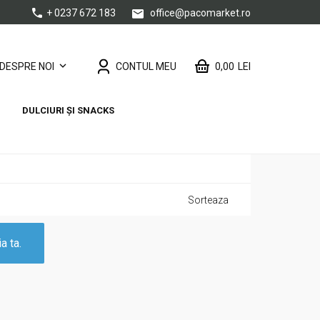
+ 0237 672 183
office@pacomarket.ro
CONTUL MEU
0,00
LEI
DESPRE NOI
DULCIURI ȘI SNACKS
Sorteaza
a ta.