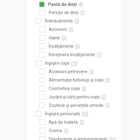
Pastă de dinți
0
Periuțe de dinți
1
Îmbrăcăminte
2
Accesorii
0
Haine
0
Încălțăminte
0
Întreținere încălțăminte
1
îngrijire copii
12
Accesorii petrecere
0
Alimentație bebeluși și copii
0
Cosmetice copii
0
Jucării și cărți pentru copii
2
Scutece și șervețele umede
4
Îngrijire personală
42
Apă de toaletă
2
Creme
4
Deodorante și antiperspirante
15