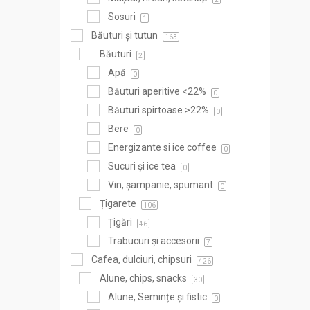
Sosuri
1
Băuturi și tutun
163
Băuturi
2
Apă
0
Băuturi aperitive <22%
0
Băuturi spirtoase >22%
0
Bere
0
Energizante si ice coffee
0
Sucuri și ice tea
0
Vin, șampanie, spumant
0
Țigarete
106
Țigări
46
Trabucuri și accesorii
7
Cafea, dulciuri, chipsuri
426
Alune, chips, snacks
30
Alune, Semințe și fistic
0