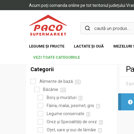
Acum poți comanda online pe tot teritoriul județului Vr
LEGUME ȘI FRUCTE
LACTATE ȘI OUĂ
MEZELURI 
VEZI TOATE CATEGORIILE
Pa
Categorii
Alimente de bază
55
0 p
Băcănie
26
Borș și murături
3
Făina, malai, pesmet, gris
1
Legume conservate
3
Orez și Specialități de orez
0
Oțet, sare și suc de lămâie
1