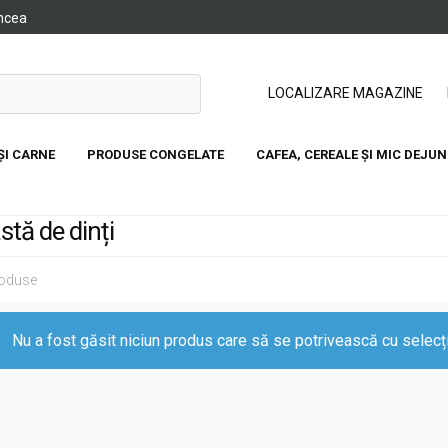
ancea
LOCALIZARE MAGAZINE
ȘI CARNE
PRODUSE CONGELATE
CAFEA, CEREALE ȘI MIC DEJUN
stă de dinți
roduse
Nu a fost găsit niciun produs care să se potrivească cu selecți