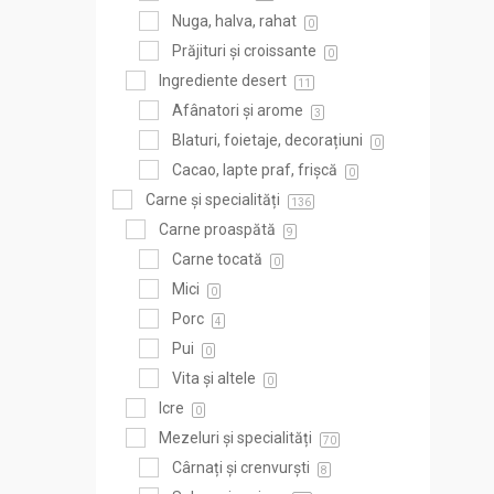
Nuga, halva, rahat
0
Prăjituri și croissante
0
Ingrediente desert
11
Afânatori și arome
3
Blaturi, foietaje, decorațiuni
0
Cacao, lapte praf, frișcă
0
Carne și specialități
136
Carne proaspătă
9
Carne tocată
0
Mici
0
Porc
4
Pui
0
Vita și altele
0
Icre
0
Mezeluri și specialități
70
Cârnați și crenvurști
8