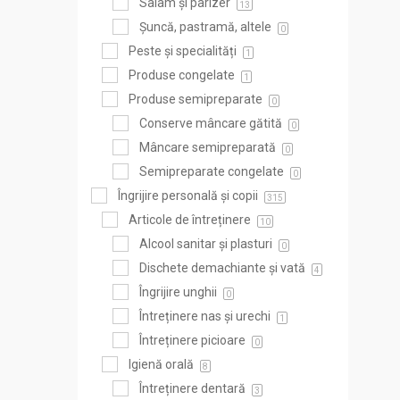
Salam și parizer
13
Șuncă, pastramă, altele
0
Peste și specialități
1
Produse congelate
1
Produse semipreparate
0
Conserve mâncare gătită
0
Mâncare semipreparată
0
Semipreparate congelate
0
Îngrijire personală și copii
315
Articole de întreținere
10
Alcool sanitar și plasturi
0
Dischete demachiante și vată
4
Îngrijire unghii
0
Întreținere nas și urechi
1
Întreținere picioare
0
Igienă orală
8
Întreținere dentară
3