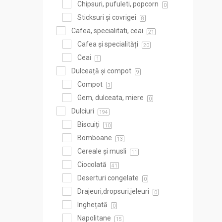
Chipsuri, pufuleti, popcorn
0
Sticksuri și covrigei
8
Cafea, specialitati, ceai
21
Cafea și specialități
20
Ceai
1
Dulceață și compot
9
Compot
3
Gem, dulceata, miere
0
Dulciuri
194
Biscuiți
10
Bomboane
13
Cereale și musli
11
Ciocolată
41
Deserturi congelate
0
Drajeuri,dropsuri,jeleuri
0
Inghețată
0
Napolitane
15