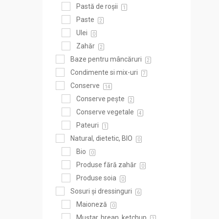
Pastă de roșii
1
Paste
2
Ulei
0
Zahăr
2
Baze pentru mâncăruri
2
Condimente si mix-uri
7
Conserve
14
Conserve pește
2
Conserve vegetale
4
Pateuri
1
Natural, dietetic, BIO
0
Bio
0
Produse fără zahăr
0
Produse soia
0
Sosuri și dressinguri
6
Maioneză
0
Muștar, hrean, ketchup
2