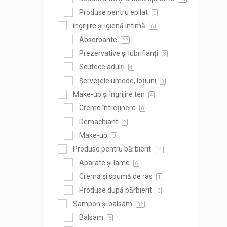
Produse pentru epilat
0
îngrijire și igienă intimă
64
Absorbante
22
Prezervative și lubrifianți
3
Scutece adulți
4
Șervețele umede, loțiuni
3
Make-up și îngrijire ten
4
Creme întreținere
0
Demachiant
2
Make-up
0
Produse pentru bărbierit
14
Aparate și lame
6
Cremă și spumă de ras
1
Produse după bărbierit
0
Sampon și balsam
32
Balsam
6