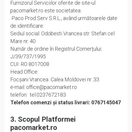
Furnizorul Serviciilor oferite de site-ul
pacomarket.ro este societatea:
Paco Prod Serv S.R.L., având următoarele date
de identificare:
Sediul social: Odobesti Vrancea str. Stefan cel
Mare nr. 40
Număr de ordine în Registrul Comerțului:
J/39/737/1995
CUI: RO 8017008
Head Office:
Focșani Vrancea Calea Moldovei nr. 33
e-mail: office@pacomarket.ro
telefon: tel:0237672183
Telefon comenzi și status livrari: 0767145047
3. Scopul Platformei
pacomarket.ro