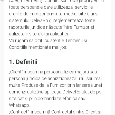
Acești Termeni și Condiții sunt obligatorii pentru
toate persoanele care utilizează serviciile
oferite de Furnizor prin intermediul site-ului și
sistemului DelivaRo și reglementează toate
raporturile juridice născute între Furnizor și
utilizatorii site-ului și aplicației.
Va rugăm sa citiți cu atenție Termenii și
Condițiile menționate mai jos:
1. Definitii
„Client” inseamna persoana fizica majora sau
persona juridica ce achizitionează unul sau mai
multe Produse de la Furnizor, prin lansarea unei
comenzi utilizând aplicația DeliveRo atât de pe
site cat și prin comanda telefonica sau
Whatsapp.
„Contract” înseamnă Contractul dintre Client și