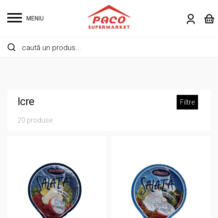
MENIU
Icre
Filtre
20 produse