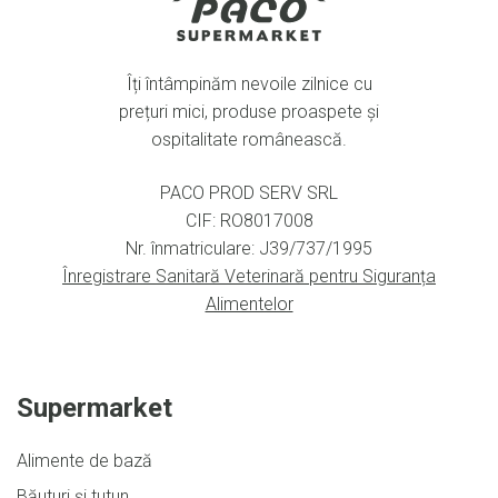
Îți întâmpinăm nevoile zilnice cu
prețuri mici, produse proaspete și
ospitalitate românească.
PACO PROD SERV SRL
CIF: RO8017008
Nr. înmatriculare: J39/737/1995
Înregistrare Sanitară Veterinară pentru Siguranța
Alimentelor
Supermarket
Alimente de bază
Băuturi și tutun