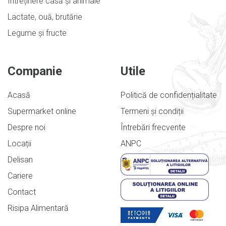
Întreținere casă și animale
Lactate, ouă, brutărie
Legume și fructe
Companie
Utile
Acasă
Politică de confidențialitate
Supermarket online
Termeni și condiții
Despre noi
Întrebări frecvente
Locații
ANPC
Delisan
Cariere
Contact
Risipa Alimentară