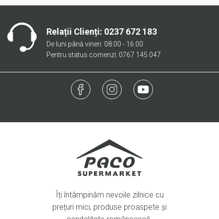
Relații Clienți:
0237 672 183
De luni până vineri: 08:00 - 16:00
Pentru status comenzi: 0767 145 047
Îți întâmpinăm nevoile zilnice cu
prețuri mici, produse proaspete și