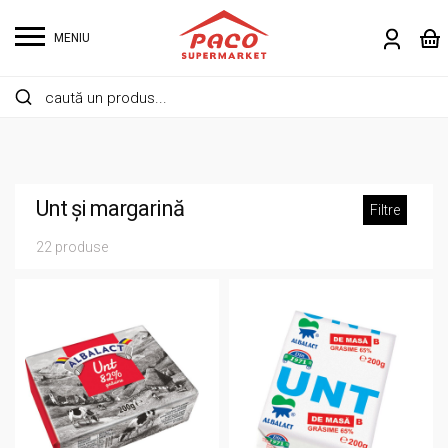
MENIU
Unt și margarină
Filtre
22 produse