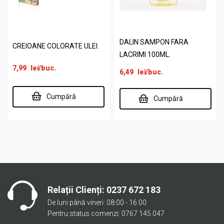
DALIN SAMPON FARA
CREIOANE COLORATE ULEI.
LACRIMI 100ML.
7,99
lei
/buc.
6,49
lei
/buc.
Cumpără
Cumpără
Relații Clienți:
0237 672 183
De luni până vineri: 08:00 - 16:00
Pentru status comenzi: 0767 145 047