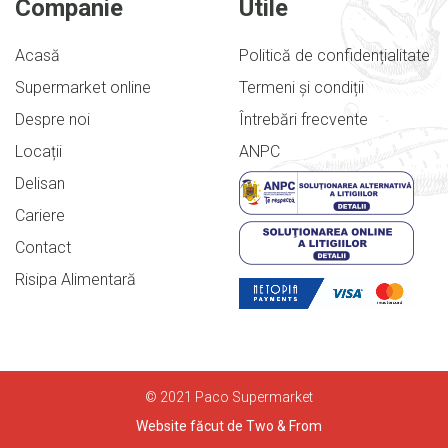
Companie
Utile
Acasă
Politică de confidențialitate
Supermarket online
Termeni și condiții
Despre noi
Întrebări frecvente
Locații
ANPC
Delisan
Cariere
Contact
Risipa Alimentară
© 2021 Paco Supermarket
Website făcut de Two & From