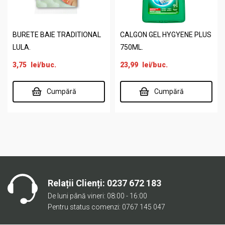
BURETE BAIE TRADITIONAL
CALGON GEL HYGYENE PLUS
LULA.
750ML.
3,75
lei
/buc.
23,99
lei
/buc.
Cumpără
Cumpără
Relații Clienți:
0237 672 183
De luni până vineri: 08:00 - 16:00
Pentru status comenzi: 0767 145 047