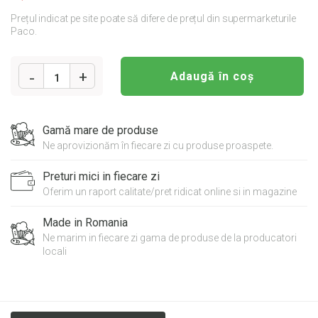
Prețul indicat pe site poate să difere de prețul din supermarketurile
Paco.
Adaugă în coș
1
Cantitate
KINDER
Gamă mare de produse
FELIE
Ne aprovizionăm în fiecare zi cu produse proaspete.
DE
LAPTE
Preturi mici in fiecare zi
28G
Oferim un raport calitate/pret ridicat online si in magazine
Made in Romania
Ne marim in fiecare zi gama de produse de la producatori
locali