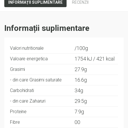
INFORMAȚII SUPLIMENTARE
RECENZII
Informații suplimentare
/100g
Valori nutritionale
1754 kJ / 421 kcal
Valoare energetica
27.9g
Grasimi
16.6g
- din care Grasimi saturate
34g
Carbohidrati
29.5g
- din care Zaharuri
7.9g
Proteine
00
Fibre