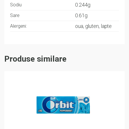
0.244g
Sodiu
0.61g
Sare
oua, gluten, lapte
Alergeni:
Produse similare