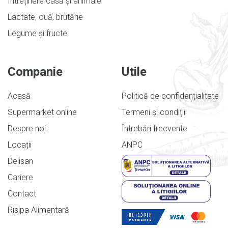
Întreținere casă și animale
Lactate, ouă, brutărie
Legume și fructe
Companie
Utile
Acasă
Politică de confidențialitate
Supermarket online
Termeni și condiții
Despre noi
Întrebări frecvente
Locații
ANPC
Delisan
Cariere
Contact
Risipa Alimentară