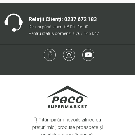
Relații Clienți:
0237 672 183
De luni până vineri: 08:00 - 16:00
Pentru status comenzi: 0767 145 047
Îți întâmpinăm nevoile zilnice cu
prețuri mici, produse proaspete și
ospitalitate românească.