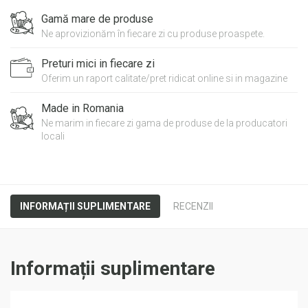
Gamă mare de produse
Ne aprovizionăm în fiecare zi cu produse proaspete.
Preturi mici in fiecare zi
Oferim un raport calitate/pret ridicat online si in magazine
Made in Romania
Ne marim in fiecare zi gama de produse de la producatori
locali
INFORMAȚII SUPLIMENTARE
RECENZII
Informații suplimentare