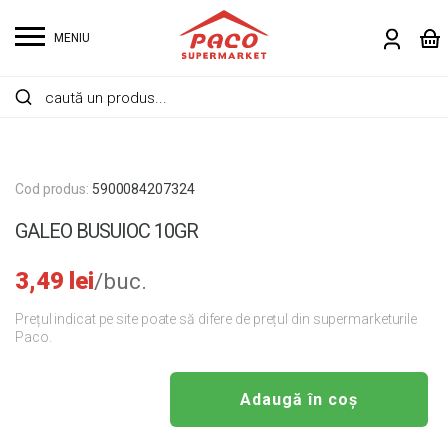
MENIU
Cod produs:
5900084207324
GALEO BUSUIOC 10GR
3,49
lei
/buc.
Prețul indicat pe site poate să difere de prețul din supermarketurile
Paco.
Adaugă în coș