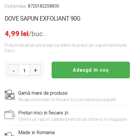
Cod produs:
8720182258830
DOVE SAPUN EXFOLIANT 90G
4,99
lei
/buc.
Prețul indicat pe site poate să difere de prețul din supermarketurile
Paco.
Adaugă în coș
1
Cantitate
DOVE
Gamă mare de produse
SAPUN
Ne aprovizionăm în fiecare zi cu produse proaspete.
EXFOLIANT
90G
Preturi mici in fiecare zi
Oferim un raport calitate/pret ridicat online si in magazine
Made in Romania