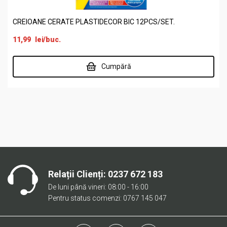
CREIOANE CERATE PLASTIDECOR BIC 12PCS/SET.
11,99
lei
/buc.
Cumpără
Relații Clienți:
0237 672 183
De luni până vineri: 08:00 - 16:00
Pentru status comenzi: 0767 145 047