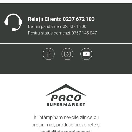
Relații Clienți:
0237 672 183
De luni până vineri: 08:00 - 16:00
Pentru status comenzi: 0767 145 047
Îți întâmpinăm nevoile zilnice cu
prețuri mici, produse proaspete și