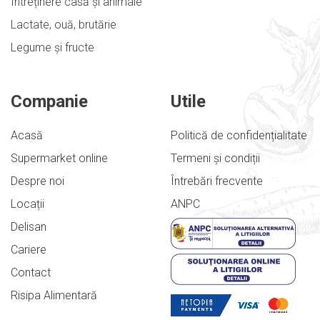
Întreținere casă și animale
Lactate, ouă, brutărie
Legume și fructe
Companie
Utile
Acasă
Politică de confidențialitate
Supermarket online
Termeni și condiții
Despre noi
Întrebări frecvente
Locații
ANPC
Delisan
Cariere
Contact
Risipa Alimentară