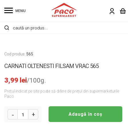
MENIU
Cod produs:
565
CARNATI OLTENESTI FILSAM VRAC 565
3,99
lei
/100g.
Prețul indicat pe site poate să difere de prețul din supermarketurile
Paco.
Adaugă în coș
1
Cantitate