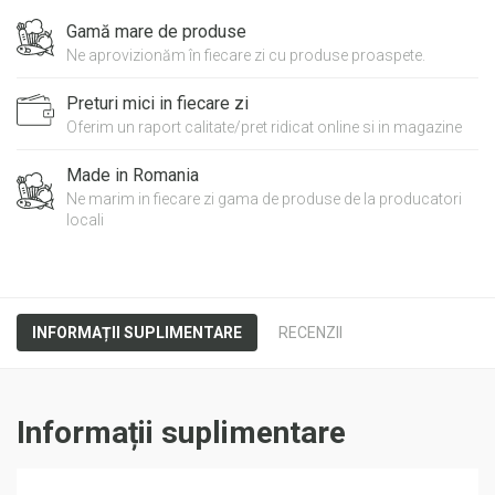
CARNATI
Gamă mare de produse
OLTENESTI
Ne aprovizionăm în fiecare zi cu produse proaspete.
FILSAM
VRAC
Preturi mici in fiecare zi
565
Oferim un raport calitate/pret ridicat online si in magazine
Made in Romania
Ne marim in fiecare zi gama de produse de la producatori
locali
INFORMAȚII SUPLIMENTARE
RECENZII
Informații suplimentare