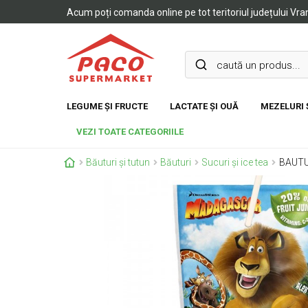
Acum poți comanda online pe tot teritoriul județului Vr
LEGUME ȘI FRUCTE
LACTATE ȘI OUĂ
MEZELURI 
VEZI TOATE CATEGORIILE
Băuturi și tutun
Băuturi
Sucuri și ice tea
BAUTU