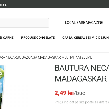
ancea
LOCALIZARE MAGAZINE
ȘI CARNE
PRODUSE CONGELATE
CAFEA, CEREALE ȘI MIC DEJUN
Cod produs:
5904730983129
RA NECARBOGAZOASA MADAGASKAR MULTIVITAM 200ML
BAUTURA NEC
MADAGASKAR 
2,49
lei
/buc.
Prețul indicat pe site poate să difere