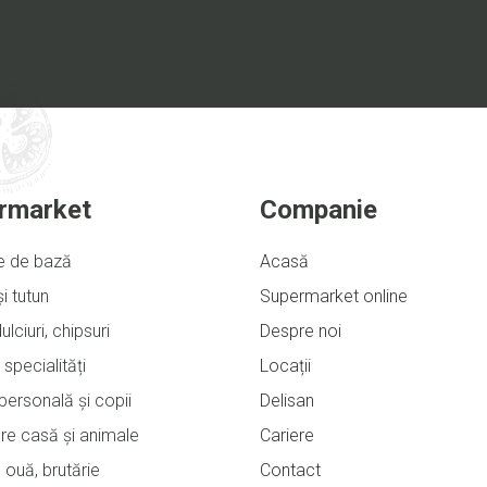
rmarket
Companie
e de bază
Acasă
și tutun
Supermarket online
ulciuri, chipsuri
Despre noi
 specialități
Locații
e personală și copii
Delisan
ere casă și animale
Cariere
 ouă, brutărie
Contact