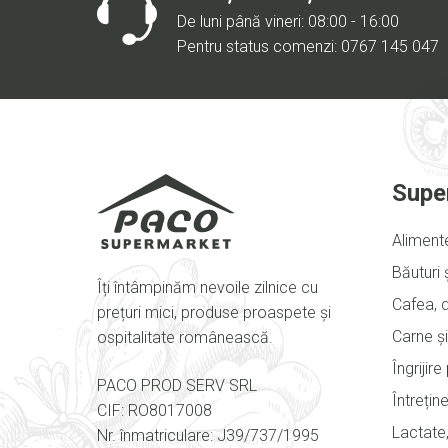
De luni până vineri: 08:00 - 16:00
Pentru status comenzi: 0767 145 047
Supe
Aliment
Băuturi 
Îți întâmpinăm nevoile zilnice cu
Cafea, d
prețuri mici, produse proaspete și
Carne și
ospitalitate românească.
Îngrijir
PACO PROD SERV SRL
Întrețin
CIF: RO8017008
Lactate,
Nr. înmatriculare: J39/737/1995