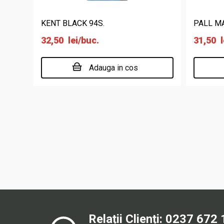
KENT BLACK 94S.
PALL MA
32,50
lei
/buc.
31,50
l
Adauga in cos
Relații Clienți:
0237 672 