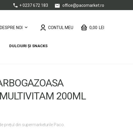
+ 0237 672 183
office@pacomarket.ro
CONTUL MEU
0,00
LEI
DESPRE NOI
DULCIURI ȘI SNACKS
ARBOGAZOASA
MULTIVITAM 200ML
 de prețul din supermarketurile Paco.