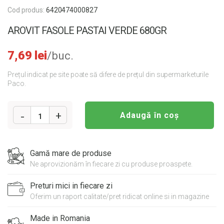
Cod produs:
6420474000827
AROVIT FASOLE PASTAI VERDE 680GR
7,69
lei
/buc.
Prețul indicat pe site poate să difere de prețul din supermarketurile
Paco.
Adaugă în coș
1
Cantitate
AROVIT
Gamă mare de produse
FASOLE
Ne aprovizionăm în fiecare zi cu produse proaspete.
PASTAI
VERDE
Preturi mici in fiecare zi
680GR
Oferim un raport calitate/pret ridicat online si in magazine
Made in Romania