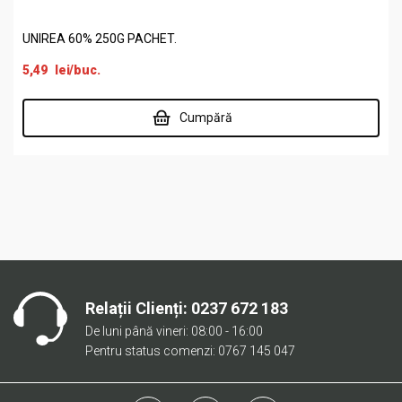
UNIREA 60% 250G PACHET.
5,49
lei
/buc.
Cumpără
Relații Clienți:
0237 672 183
De luni până vineri: 08:00 - 16:00
Pentru status comenzi: 0767 145 047