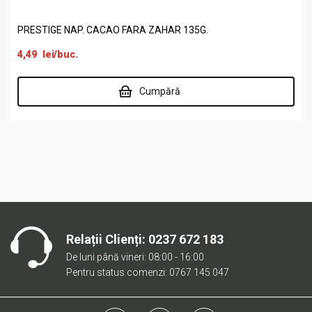
PRESTIGE NAP. CACAO FARA ZAHAR 135G.
4,49
lei
/buc.
Cumpără
Relații Clienți:
0237 672 183
De luni până vineri: 08:00 - 16:00
Pentru status comenzi: 0767 145 047