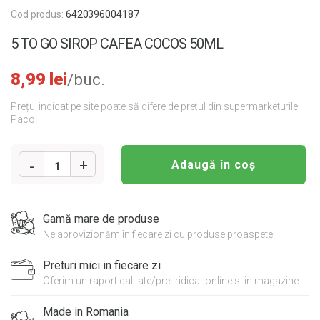
Cod produs:
6420396004187
5 TO GO SIROP CAFEA COCOS 50ML
8,99
lei
/buc.
Prețul indicat pe site poate să difere de prețul din supermarketurile
Paco.
Adaugă în coș
1
Cantitate
5
Gamă mare de produse
TO
Ne aprovizionăm în fiecare zi cu produse proaspete.
GO
SIROP
Preturi mici in fiecare zi
CAFEA
COCOS
Oferim un raport calitate/pret ridicat online si in magazine
50ML
Made in Romania