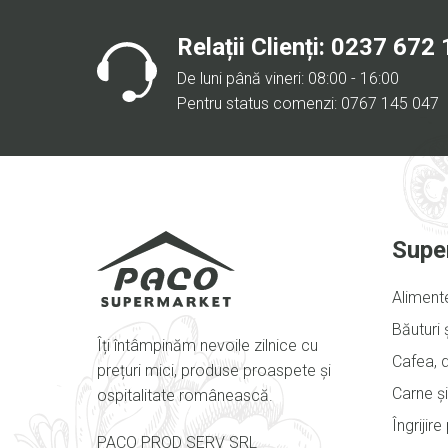
Relații Clienți:
0237 672 
De luni până vineri: 08:00 - 16:00
Pentru status comenzi: 0767 145 047
Supe
Aliment
Băuturi 
Îți întâmpinăm nevoile zilnice cu
Cafea, d
prețuri mici, produse proaspete și
Carne și
ospitalitate românească.
Îngrijir
PACO PROD SERV SRL