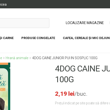
ancea
LOCALIZARE MAGAZINE
ȘI CARNE
PRODUSE CONGELATE
CAFEA, CEREALE ȘI MIC DEJUN
Cod produs:
5949060213966
le
Hrană animale
4DOG CAINE JUNIOR PUI IN SOSPLIC 100G
4DOG CAINE JU
100G
2,19
lei
/buc.
Prețul indicat pe site poate să difere