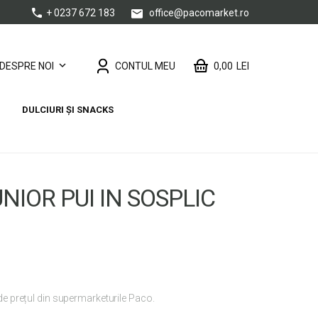
+ 0237 672 183
office@pacomarket.ro
CONTUL MEU
0,00
LEI
DESPRE NOI
DULCIURI ȘI SNACKS
NIOR PUI IN SOSPLIC
 de prețul din supermarketurile Paco.