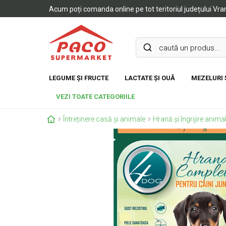
Acum poți comanda online pe tot teritoriul județului Vr
LEGUME ȘI FRUCTE
LACTATE ȘI OUĂ
MEZELURI 
VEZI TOATE CATEGORIILE
Întreținere casă și animale
Hrană și îngrijire anima