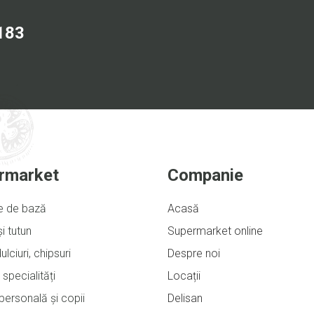
183
rmarket
Companie
e de bază
Acasă
și tutun
Supermarket online
ulciuri, chipsuri
Despre noi
 specialități
Locații
e personală și copii
Delisan