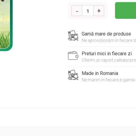
1
Cantitate
4DOG
Gamă mare de produse
CAINE
Ne aprovizionăm în fiecare z
JUNIOR
PUI
Preturi mici in fiecare zi
IN
SOSPLIC
Oferim un raport calitate/pret
100G
Made in Romania
Ne marim in fiecare zi gama 