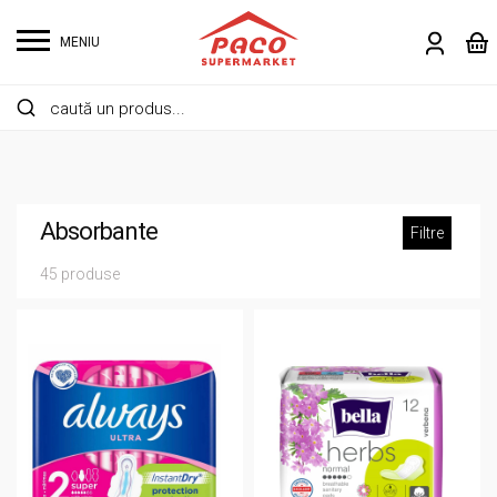
MENIU
Absorbante
Filtre
45 produse